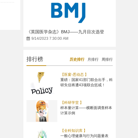
《英国医学杂志》BMJ——九月目次选登
9/14/2023 7:30:00 AM
排行榜
历史排行
月排行
周排行
【医窗-悉动态 】
重磅：国家41部门联合出手，科
研失信将遭43项联合惩戒！
【科研学堂 】
样本量计算——横断面调查样本
计算示例
【全科知识库 】
一般心理健康与行为问题量表