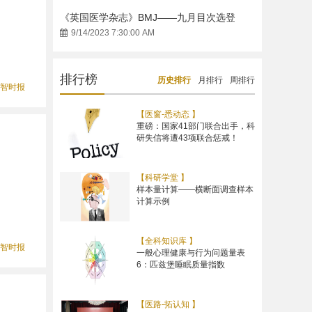
《英国医学杂志》BMJ——九月目次选登
9/14/2023 7:30:00 AM
排行榜
历史排行
月排行
周排行
智时报
【医窗-悉动态 】
重磅：国家41部门联合出手，科
研失信将遭43项联合惩戒！
【科研学堂 】
样本量计算——横断面调查样本
计算示例
【全科知识库 】
智时报
一般心理健康与行为问题量表
6：匹兹堡睡眠质量指数
【医路-拓认知 】