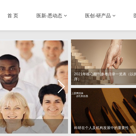
首 页
医新-悉动态
医创-研产品
2021年核心期刊参考目录一览表（以
序）
逐鹿基层谁胜？静观太极演
科研在个人及机构发展中的重要性